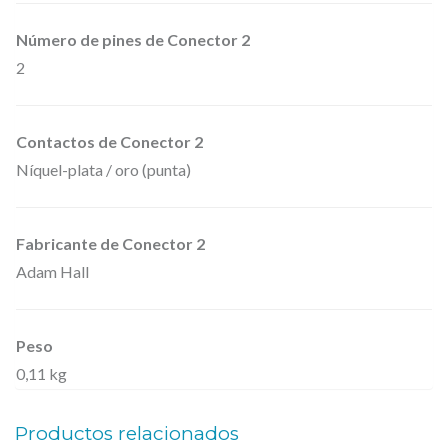
a
d
Número de pines de Conector 2
2
o
a
J
Contactos de Conector 2
a
Níquel-plata / oro (punta)
c
k
Fabricante de Conector 2
6
Adam Hall
,
3
m
Peso
m
0,11 kg
.
m
Productos relacionados