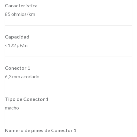
n
Característica
s
85 ohmios/km
t
r
Capacidad
u
<122 pF/m
m
e
n
Conector 1
t
6,3 mm acodado
o
d
Tipo de Conector 1
e
macho
J
a
c
Número de pines de Conector 1