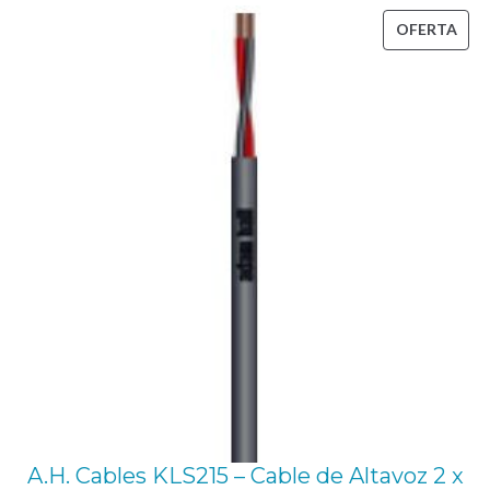
o
PRO
OFERTA
n
EN
o
OFE
a
c
o
d
a
d
o
d
e
0
,
6
A.H. Cables KLS215 – Cable de Altavoz 2 x