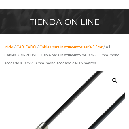
Saltar
al
contenido
TIENDA
ON LINE
Inicio
/
CABLEADO
/
Cables para instrumentos serie 3 Star
/ A.H.
Cables, K3IRR0060 – Cable para Instrumento de Jack 6,3 mm. mono
acodado a Jack 6,3 mm. mono acodado de 0,6 metros