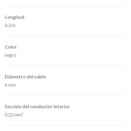
0
0
Longitud
6
0,3 m
0
–
C
Color
a
negro
b
l
Diámetro del cable
e
6 mm
p
a
r
Sección del conductor interior
0,22 mm²
a
I