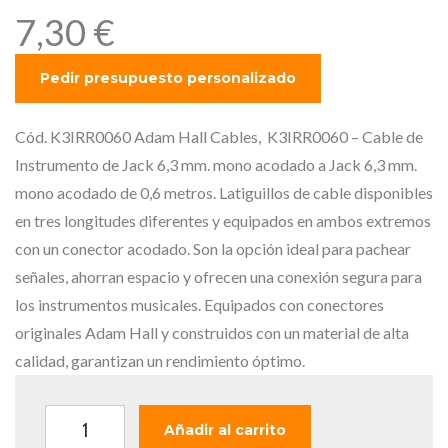
7,30
€
Cód. K3IRR0060 Adam Hall Cables, K3IRR0060 – Cable de
Instrumento de Jack 6,3 mm. mono acodado a Jack 6,3 mm.
mono acodado de 0,6 metros. Latiguillos de cable disponibles
en tres longitudes diferentes y equipados en ambos extremos
con un conector acodado. Son la opción ideal para pachear
señales, ahorran espacio y ofrecen una conexión segura para
los instrumentos musicales. Equipados con conectores
originales Adam Hall y construidos con un material de alta
calidad, garantizan un rendimiento óptimo.
A
Añadir al carrito