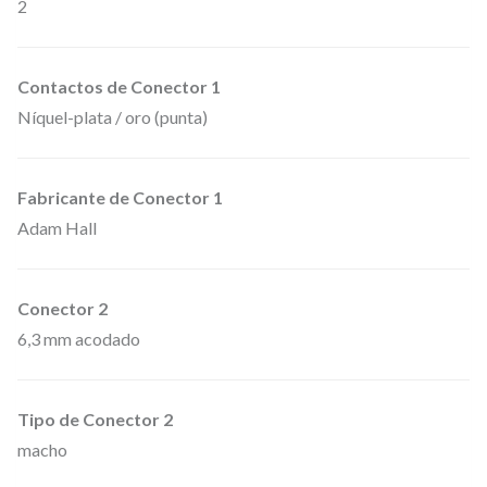
2
k
6
,
Contactos de Conector 1
3
Níquel-plata / oro (punta)
m
m
Fabricante de Conector 1
.
Adam Hall
m
o
n
Conector 2
o
6,3 mm acodado
a
c
Tipo de Conector 2
o
macho
d