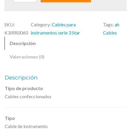
.
H
.
SKU:
Category:
Cables para
Tags:
ah
C
K3IRR0060
instrumentos serie 3 Star
Cables
a
Descripción
b
l
Valoraciones (0)
e
s
Descripción
,
K
Tipo de producto
Cables confeccionados
3
I
R
Tipo
R
Cable de instrumento