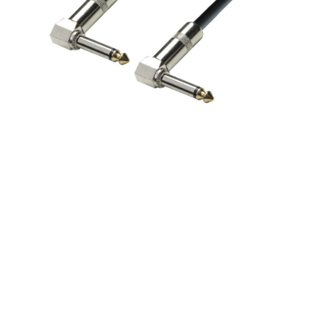
A.H. Cables, K3IRR0060 –
Cable para Instrumento de
Jack 6,3 mm. mono
acodado a Jack 6,3 mm.
mono acodado de 0,6
metros