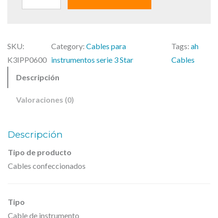
.
H
.
SKU:
Category:
Cables para
Tags:
ah
C
K3IPP0600
instrumentos serie 3 Star
Cables
a
Descripción
b
l
Valoraciones (0)
e
s
Descripción
,
K
Tipo de producto
Cables confeccionados
3
I
P
Tipo
P
Cable de instrumento