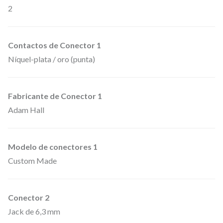
2
,
3
m
Contactos de Conector 1
m
Níquel-plata / oro (punta)
.
m
Fabricante de Conector 1
o
Adam Hall
n
o
a
Modelo de conectores 1
J
Custom Made
a
c
Conector 2
k
Jack de 6,3 mm
6