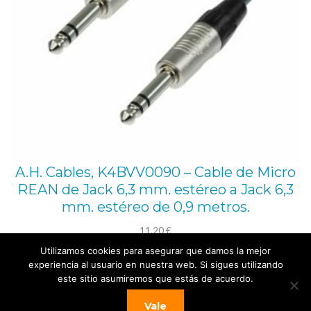
A.H. Cables, K4BVV0090 – Cable de Micro
REAN de Jack 6,3 mm. estéreo a Jack 6,3
mm. estéreo de 0,9 metros.
11,20
€
Utilizamos cookies para asegurar que damos la mejor
Añadir al carrito
experiencia al usuario en nuestra web. Si sigues utilizando
este sitio asumiremos que estás de acuerdo.
Vale