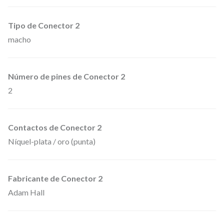
,
3
Tipo de Conector 2
macho
m
m
.
Número de pines de Conector 2
m
2
o
n
Contactos de Conector 2
o
Níquel-plata / oro (punta)
d
e
6
Fabricante de Conector 2
m
Adam Hall
e
t