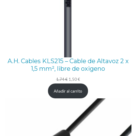
A.H. Cables KLS215 – Cable de Altavoz 2 x
1,5 mm², libre de oxigeno
El
El
1,74
€
1,50
€
precio
precio
Añadir al carrito
original
actual
era:
es:
1,74 €.
1,50 €.