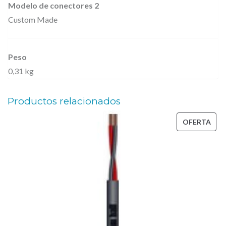
Modelo de conectores 2
r
Custom Made
o
s
.
Peso
0,31 kg
c
a
Productos relacionados
n
t
PRO
OFERTA
i
EN
d
OFE
a
d