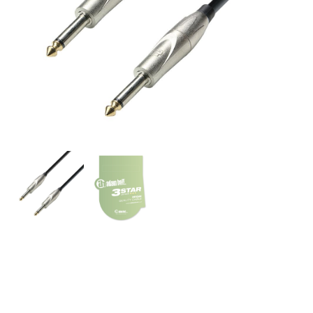
A.H. Cables, K3IPP0600 –
Cable de Instrumento de
Jack 6,3 mm. mono a Jack