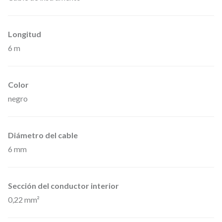
0
6
Longitud
0
6 m
0
–
C
Color
a
negro
b
l
Diámetro del cable
e
6 mm
d
e
I
Sección del conductor interior
0,22 mm²
n
s