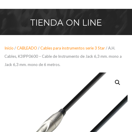
Saltar
al
contenido
TIENDA
ON LINE
Inicio
/
CABLEADO
/
Cables para instrumentos serie 3 Star
/ A.H.
Cables, K3IPP0600 – Cable de Instrumento de Jack 6,3 mm. mono a
Jack 6,3 mm. mono de 6 metros.