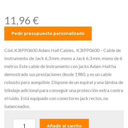
6,3 mm. mono de 6 metros.
11,96
€
Cód. K3IPP0600 Adam Hall Cables, K3IPP0600 – Cable de
Instrumento de Jack 6,3 mm. mono a Jack 6,3 mm. mono de 6
metros Este cable de instrumento con jacks Adam Hall ha
demostrado sus prestaciones desde 1980, y es un cable
robusto pero asequible. Dispone de un espiral y una lámina de
blindaje adicional para conseguir una protección extra contra
el ruido. Está equipado con conectores jack rectos, no
balanceados.
A
Añadir al carrito