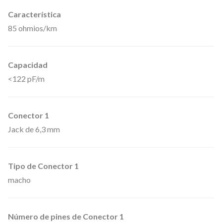
t
Característica
r
85 ohmios/km
u
m
Capacidad
e
<122 pF/m
n
t
o
Conector 1
d
Jack de 6,3 mm
e
J
Tipo de Conector 1
a
macho
c
k
6
Número de pines de Conector 1