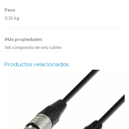
3
m
Peso
0,31 kg
m
.
e
Más propiedades
s
Set compuesto de seis cables
t
é
Productos relacionados
r
e
o
d
e
0
,