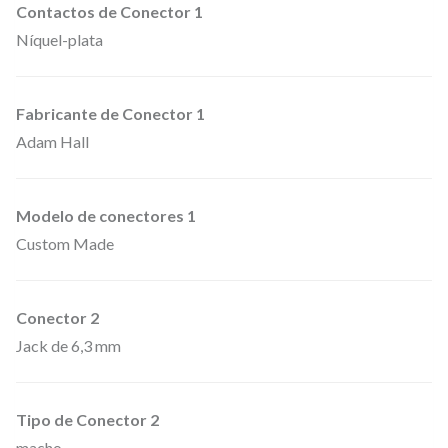
Contactos de Conector 1
c
Níquel-plata
k
6
Fabricante de Conector 1
c
Adam Hall
a
b
l
Modelo de conectores 1
e
Custom Made
s
6
Conector 2
,
Jack de 6,3 mm
3
m
m
Tipo de Conector 2
macho