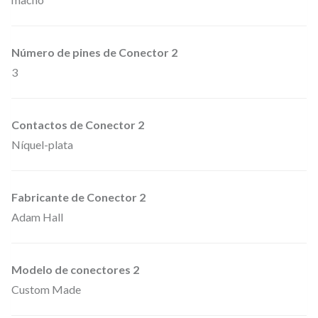
.
e
s
Número de pines de Conector 2
t
3
é
r
Contactos de Conector 2
e
Níquel-plata
o
a
J
Fabricante de Conector 2
a
Adam Hall
c
k
Modelo de conectores 2
6
Custom Made
,