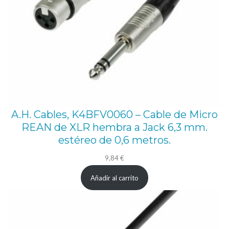
9
m
e
t
r
o
s
c
A.H. Cables, K4BFV0060 – Cable de Micro
a
REAN de XLR hembra a Jack 6,3 mm.
estéreo de 0,6 metros.
n
t
9,84
€
i
Añadir al carrito
d
a
d