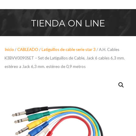
Saltar
al
contenido
TIENDA
ON LINE
Inicio
/
CABLEADO
/
Latiguillos de cable serie star 3
/ A.H. Cables
K3BVV0090SET – Set de Latiguillos de Cable, Jack 6 cables 6,3 mm.
estéreo a Jack 6,3 mm. estéreo de 0,9 metros