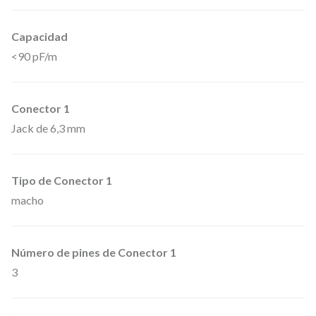
i
Capacidad
l
<90 pF/m
l
o
s
Conector 1
d
Jack de 6,3 mm
e
C
Tipo de Conector 1
a
macho
b
l
e
Número de pines de Conector 1
3
,
J
a