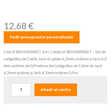
mm. estéreo a Jack 6,3 mm.
estéreo de 0,9 metros
12,68
€
Cód. K3BVV0090SET A.H. Cables K3BVV0090SET – Set de
Latiguillos de Cable, Jack 6 cables 6,3 mm. estéreo a Jack 6,3
mm. estéreo de 0,9 metros Set Latiguillos de Cable de Jack
6,3 mm estéreo a Jack 6,3 mm estéreo 0,9 m
A
Añadir al carrito
.
H
.