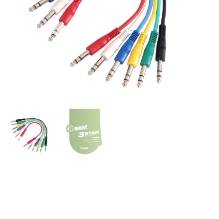
A.H. Cables K3BVV0090SET
– Set de Latiguillos de
Cable, Jack 6 cables 6,3