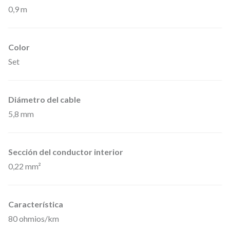
0,9 m
S
E
T
Color
–
Set
S
e
Diámetro del cable
t
5,8 mm
d
e
L
Sección del conductor interior
0,22 mm²
a
t
i
Característica
g
80 ohmios/km
u