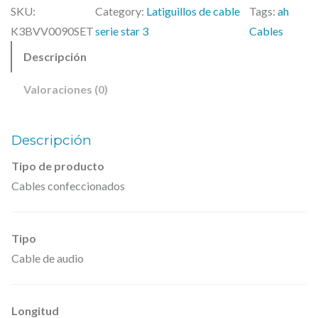
SKU:
Category:
Latiguillos de cable
Tags:
ah
C
K3BVV0090SET
serie star 3
Cables
a
Descripción
b
l
Valoraciones (0)
e
s
Descripción
K
3
Tipo de producto
Cables confeccionados
B
V
V
Tipo
0
Cable de audio
0
9
Longitud
0