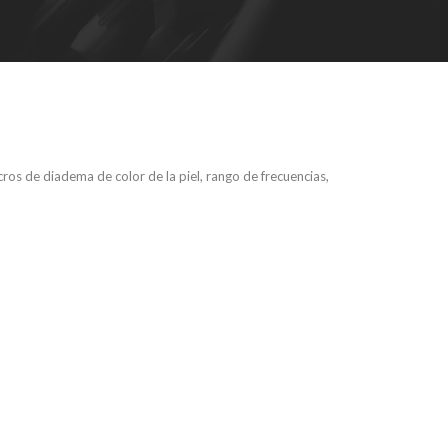
s de diadema de color de la piel, rango de frecuencias,
PHH2B5 –
ble de
nalámbrico,
as y micros de