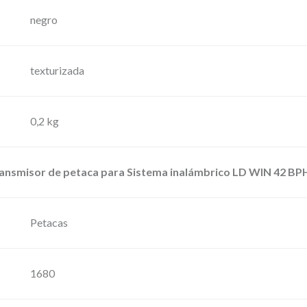
d
negro
e
m
i
texturizada
c
r
0,2 kg
ó
f
o
nsmisor de petaca para Sistema inalámbrico LD WIN 42 BPH
n
o
Petacas
i
n
a
1680
l