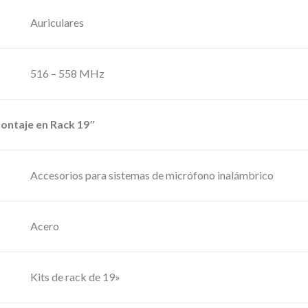
,
B
0
5
Auriculares
0
–
S
€
516 – 558 MHz
i
.
s
ntaje en Rack 19″
t
e
m
Accesorios para sistemas de micrófono inalámbrico
a
d
Acero
o
b
l
Kits de rack de 19»
e