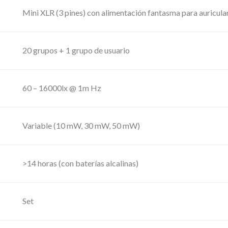
á
Mini XLR (3 pines) con alimentación fantasma para auricula
m
b
r
20 grupos + 1 grupo de usuario
i
c
60 – 16000lx @ 1m Hz
o
,
c
Variable (10 mW, 30 mW, 50 mW)
o
n
>14 horas (con baterías alcalinas)
2
p
Set
e
t