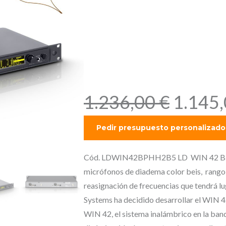
diadema de 
piel, rango 
516 – 558 M
E
1.236,00
€
1.145
l
p
r
e
Cód. LDWIN42BPHH2B5 LD WIN 42 BPHH 
c
micrófonos de diadema color beis, rango 
i
reasignación de frecuencias que tendrá lu
o
Systems ha decidido desarrollar el WIN 42
o
WIN 42, el sistema inalámbrico en la ban