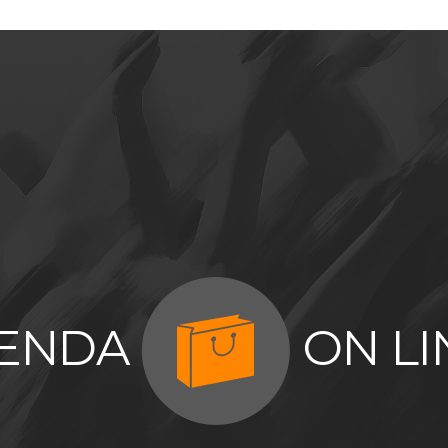
IENDA
ON LI