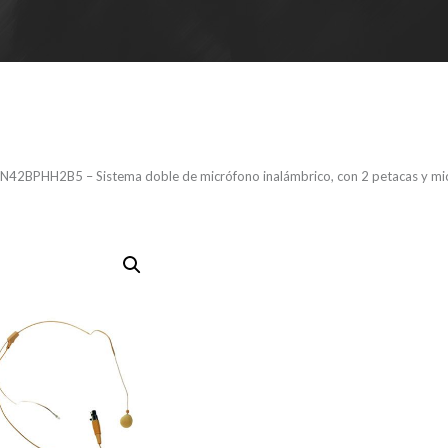
N42BPHH2B5 – Sistema doble de micrófono inalámbrico, con 2 petacas y micro
LD WIN42B
Sistema do
micrófono i
con 2 petac