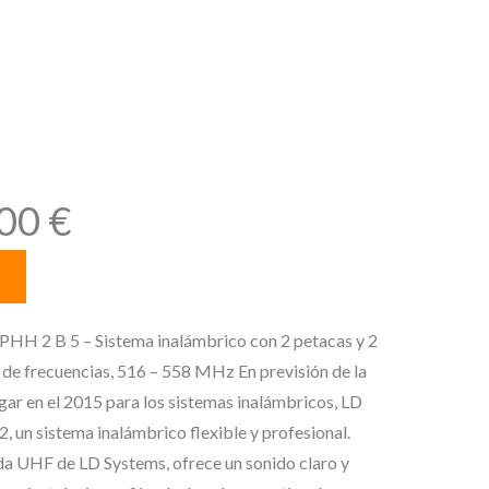
color de la
de frecuencias,
Hz
E
,00
€
l
p
r
e
2 B 5 – Sistema inalámbrico con 2 petacas y 2
c
de frecuencias, 516 – 558 MHz En previsión de la
i
gar en el 2015 para los sistemas inalámbricos, LD
o
, un sistema inalámbrico flexible y profesional.
a
da UHF de LD Systems, ofrece un sonido claro y