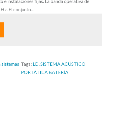
c
o e instalaciones fijas. La banda operativa de
t
Hz. El conjunto…
u
a
l
e
s
:
 sistemas
Tags:
LD
, 
SISTEMA ACÚSTICO
1
PORTÁTIL A BATERÍA
.
1
4
5
,
0
0