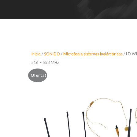
Inicio
/
SONIDO
/
Microfonia sistemas inalámbricos
/ LD WI
516 – 558 MHz
¡Oferta!