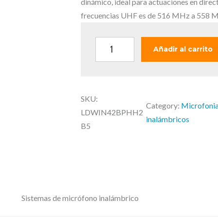
r
dinámico, ideal para actuaciones en direct
i
frecuencias UHF es de 516 MHz a 558 M
g
i
L
Añadir al carrito
n
D
a
W
l
I
e
SKU:
N
Category:
Microfonia
r
LDWIN42BPHH2
4
inalámbricos
a
B5
2
:
B
1
.
P
2
H
3
H
Sistemas de micrófono inalámbrico
6
2