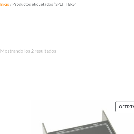
Saltar
Inicio
/ Productos etiquetados “SPLITTERS”
al
SPLITTERS
contenido
Mostrando los 2 resultados
OFERT