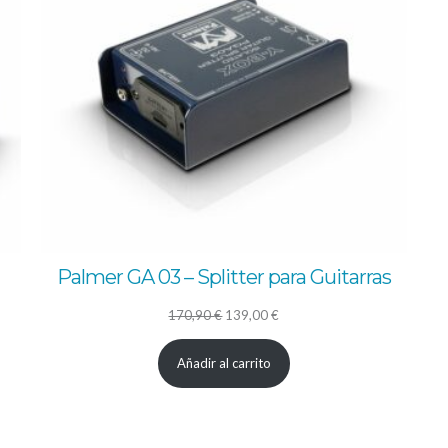
Palmer GA 03 – Splitter para Guitarras
El
El
170,90
€
139,00
€
precio
precio
Añadir al carrito
original
actual
era:
es:
170,90 €.
139,00 €.