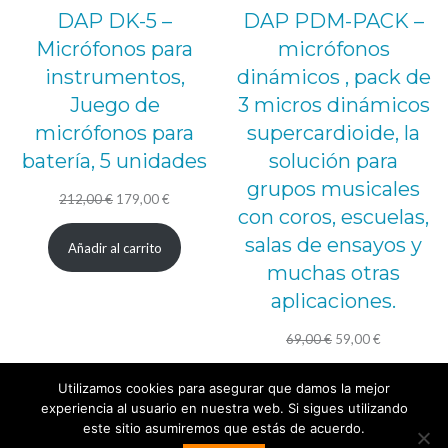
DAP DK-5 –
DAP PDM-PACK –
Micrófonos para
micrófonos
instrumentos,
dinámicos , pack de
Juego de
3 micros dinámicos
micrófonos para
supercardioide, la
batería, 5 unidades
solución para
grupos musicales
El
El
212,00
€
179,00
€
con coros, escuelas,
precio
precio
salas de ensayos y
Añadir al carrito
original
actual
muchas otras
era:
es:
aplicaciones.
212,00 €.
179,00 €.
El
El
69,00
€
59,00
€
precio
precio
Añadir al carrito
Utilizamos cookies para asegurar que damos la mejor
original
actual
experiencia al usuario en nuestra web. Si sigues utilizando
era:
es:
este sitio asumiremos que estás de acuerdo.