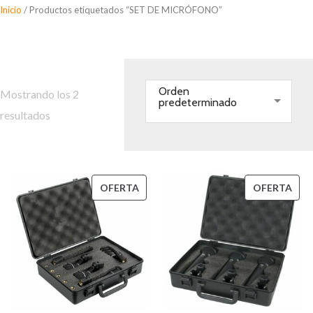
Saltar
Inicio
/ Productos etiquetados “SET DE MICRÓFONO”
al
SET DE MICRÓFONO
contenido
Orden
Mostrando los 2
predeterminado
resultados
PRODUCTO
PRO
OFERTA
OFERTA
EN
EN
OFERTA
OFE