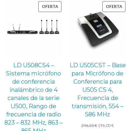
1.855,00 €.
1.589,00 €.
PRODUCTO
PRO
OFERTA
OFERTA
EN
EN
OFERTA
OFE
LD U508CS4 –
LD U505CST – Base
Sistema micrófono
para Micrófono de
de conferencia
Conferencia para
inalámbrico de 4
U505 CS 4,
canales de la serie
Frecuencia de
U500, Rango de
transmisión, 554 –
frecuencia de radio
586 MHz
823 – 832 MHz, 863 –
El
El
246,50
€
196,00
€
865 MHz