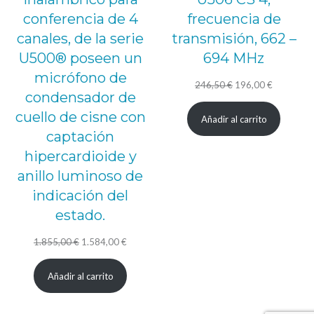
conferencia de 4
frecuencia de
canales, de la serie
transmisión, 662 –
U500® poseen un
694 MHz
micrófono de
El
El
246,50
€
196,00
€
condensador de
precio
precio
cuello de cisne con
Añadir al carrito
original
actual
captación
era:
es:
hipercardioide y
246,50 €.
196,00 €.
anillo luminoso de
indicación del
estado.
El
El
1.855,00
€
1.584,00
€
precio
precio
Añadir al carrito
original
actual
era:
es: