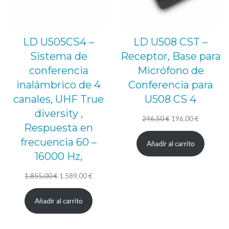
LD U505CS4 –
LD U508 CST –
Sistema de
Receptor, Base para
conferencia
Micrófono de
inalámbrico de 4
Conferencia para
canales, UHF True
U508 CS 4
diversity ,
El
El
246,50
€
196,00
€
Respuesta en
precio
precio
frecuencia 60 –
Añadir al carrito
original
actual
16000 Hz,
era:
es:
El
El
246,50 €.
196,00 €.
1.855,00
€
1.589,00
€
precio
precio
Añadir al carrito
original
actual
era:
es: