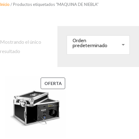
Saltar
Inicio
/ Productos etiquetados “MAQUINA DE NIEBLA”
al
MAQUINA DE NIEBLA
contenido
Orden
Mostrando el único
predeterminado
resultado
PRODUCTO
OFERTA
EN
OFERTA