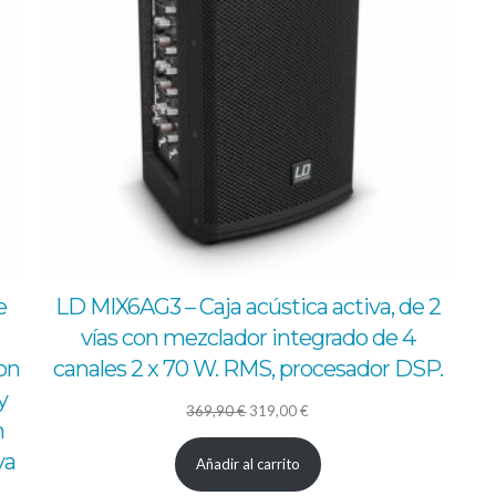
e
LD MIX6AG3 – Caja acústica activa, de 2
vías con mezclador integrado de 4
on
canales 2 x 70 W. RMS, procesador DSP.
y
El
El
369,90
€
319,00
€
n
precio
precio
va
Añadir al carrito
original
actual