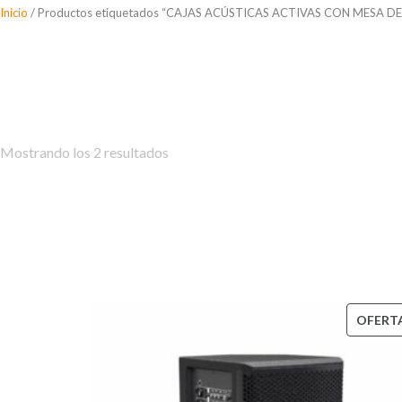
Saltar
Inicio
/ Productos etiquetados “CAJAS ACÚSTICAS ACTIVAS CON MESA D
al
CAJAS ACÚSTICAS
contenido
Mostrando los 2 resultados
OFERT