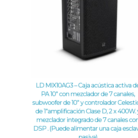
LD MIX10AG3 – Caja acústica activa d
PA 10″ con mezclador de 7 canales,
subwoofer de 10″ y controlador Celesti
de 1″amplificación Clase D, 2 x 400W. 
mezclador integrado de 7 canales co
DSP . (Puede alimentar una caja escla
pasiva)